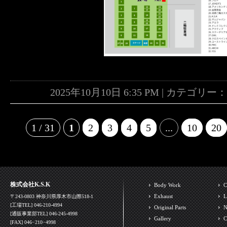
2025年10月10日 6:35 PM | カテゴリー
1 / 31
1
2
3
4
5
...
10
20
株式会社K.S.K
Body Work
C
Exhaust
L
〒243-0803 神奈川県厚木市山際518-1
[工場TEL] 046-210-4994
Original Parts
N
[通販事業部TEL] 046-245-4998
Gallery
C
[FAX] 046−210−4998