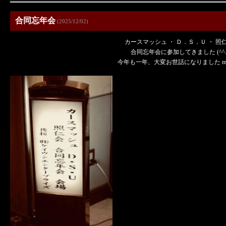
合同忘年会
(2025/12/02)
カースマッシュ ・ Ｄ．Ｓ．Ｕ ・ 照
合同忘年会に参加してきました (^^
今年も一年、大変お世話になりました m(_