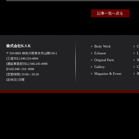
記事一覧へ戻る
株式会社K.S.K
Body Work
C
Exhaust
L
〒243-0803 神奈川県厚木市山際518-1
[工場TEL] 046-210-4994
Original Parts
N
[通販事業部TEL] 046-245-4998
Gallery
C
[FAX] 046−210−4998
Magazine & Event
H
[営業時間] 10:00～20:30
[定休日] 日曜