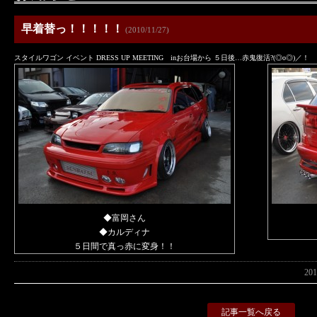
早着替っ！！！！！
(2010/11/27)
スタイルワゴン イベント DRESS UP MEETING inお台場から ５日後…赤鬼復活?(◎o◎)／！
◆富岡さん
◆カルディナ
５日間で真っ赤に変身！！
20
記事一覧へ戻る