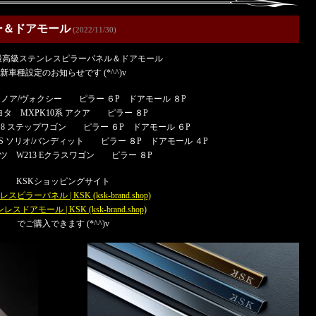
ー＆ドアモール
(2022/11/30)
K 最高級ステンレスピラーパネル＆ドアモール
新車種設定のお知らせです (*^^)v
 ノア/ヴォクシー ピラー ６P ドアモール ８P
タ MXPK10系 アクア ピラー ８P
～8 ステップワゴン ピラー ６P ドアモール ６P
37S ソリオ/バンディット ピラー ８P ドアモール ４P
ツ W213 Eクラスワゴン ピラー ８P
KSKショッピングサイト
スピラーパネル | KSK (ksk-brand.shop)
スドアモール | KSK (ksk-brand.shop)
でご購入できます (*^^)v