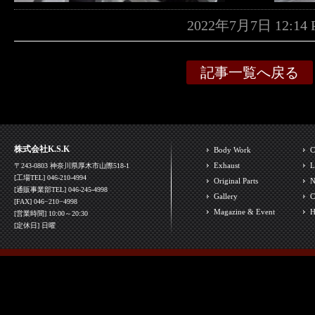
2022年7月7日 12:1
記事一覧へ戻る
株式会社K.S.K
Body Work
C
Exhaust
L
〒243-0803 神奈川県厚木市山際518-1
[工場TEL] 046-210-4994
Original Parts
N
[通販事業部TEL] 046-245-4998
Gallery
C
[FAX] 046−210−4998
Magazine & Event
H
[営業時間] 10:00～20:30
[定休日] 日曜