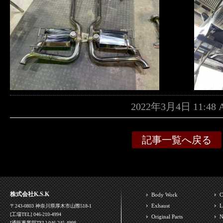
2022年3月4日 11:4
記事一覧へ戻る
株式会社K.S.K
Body Work
C
Exhaust
L
〒243-0803 神奈川県厚木市山際518-1
[工場TEL] 046-210-4994
Original Parts
N
[通販事業部TEL] 046-245-4998