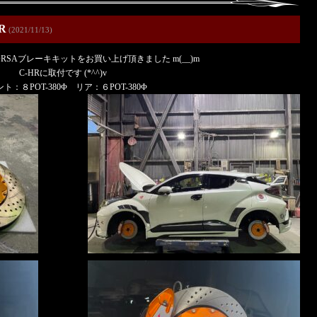
R
(2021/11/13)
CORSAブレーキキットをお買い上げ頂きました m(__)m
C-HRに取付です (*^^)v
ト：８POT-380Φ リア：６POT-380Φ