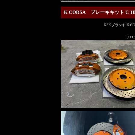
K CORSA ブレーキキット C-H
KSKブランド K 
フロン