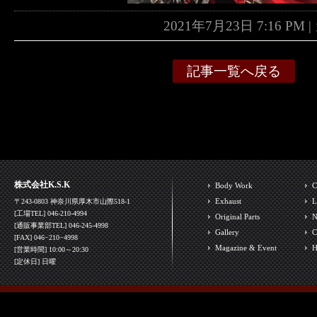
2021年7月23日 7:16 P
記事一覧へ戻る
株式会社K.S.K
Body Work
C
Exhaust
L
〒243-0803 神奈川県厚木市山際518-1
[工場TEL] 046-210-4994
Original Parts
N
[通販事業部TEL] 046-245-4998
Gallery
C
[FAX] 046−210−4998
Magazine & Event
H
[営業時間] 10:00～20:30
[定休日] 日曜