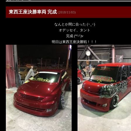
東西王座決勝車両 完成
(2018/11/03)
なんとか間に合った (>_<)
オデッセイ、タント
完成 (*^^)v
明日は東西王座決勝戦！！！