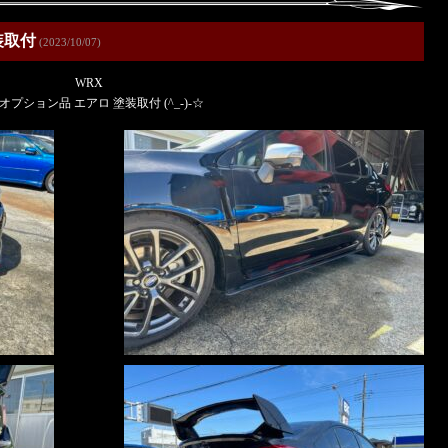
装取付
(2023/10/07)
WRX
オプション品 エアロ 塗装取付 (^_-)-☆