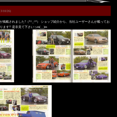
3/10/26)
掲載されました?（*^_^*） ショップ紹介から、当社ユーザーさんが載ってお
ります!! 是非見て下さいっm(__)m