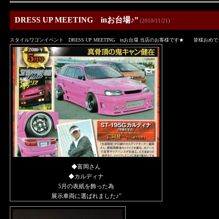
DRESS UP MEETING inお台場♪”
(2010/11/21)
スタイルワゴンイベント DRESS UP MEETING inお台場 当店のお客様です★ 皆様おめで
◆富岡さん
◆カルディナ
5月の表紙を飾った為
展示車両に選ばれました♪”