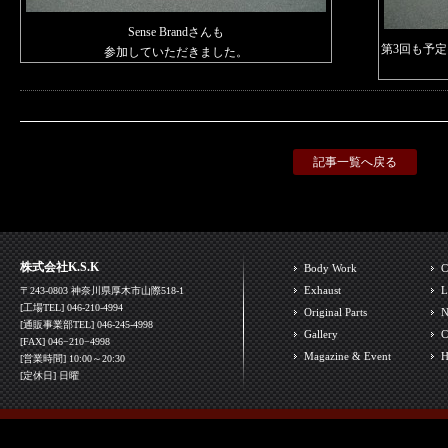
Sense Brandさんも
第3回も予
参加していただきました。
記事一覧へ戻る
株式会社K.S.K
Body Work
C
Exhaust
L
〒243-0803 神奈川県厚木市山際518-1
[工場TEL] 046-210-4994
Original Parts
N
[通販事業部TEL] 046-245-4998
Gallery
C
[FAX] 046−210−4998
Magazine & Event
H
[営業時間] 10:00～20:30
[定休日] 日曜