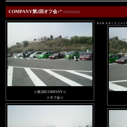
COMPANY第2回オフ会♪”
(2010/03/02)
K.S.K スタッフ,ニ
☆第2回COMPANY☆
☆オフ会☆