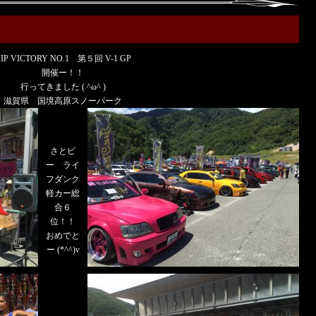
IP VICTORY NO.1 第５回 V-1 GP
開催ー！！
行ってきました ( ^ω^ )
滋賀県 国境高原スノーパーク
さとピ
ー ライ
フダンク
軽カー総
合６
位！！
おめでと
ー (*^^)v