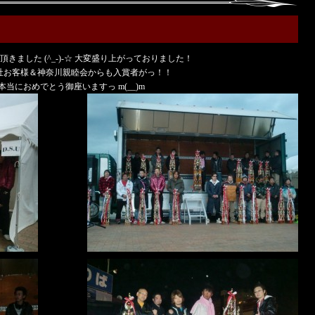
きました (^_-)-☆ 大変盛り上がっておりました！
社お客様＆神奈川親睦会からも入賞者がっ！！
本当におめでとう御座いますっ m(__)m