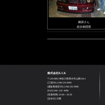
鷸原さん
総合敢闘賞
株式会社K.S.K
〒243-0803 神奈川県厚木市山際518-1
[工場TEL] 046-210-4994
[通販事業部TEL] 046-245-4998
[FAX] 046−210−4998
[営業時間] 10:00～20:30
[定休日] 日曜