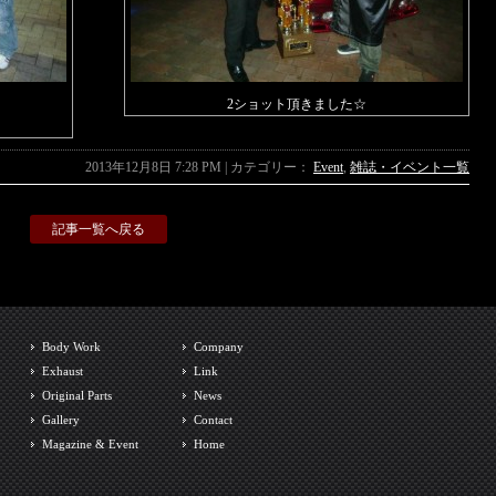
2ショット頂きました☆
2013年12月8日 7:28 PM | カテゴリー：
Event
,
雑誌・イベント一覧
記事一覧へ戻る
Body Work
Company
Exhaust
Link
Original Parts
News
Gallery
Contact
Magazine & Event
Home