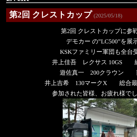
第2回 クレストカップ
(2025/05/18)
第2回 クレストカップに参戦 (
デモカー の”LC500”を展
KSKファミリー軍団も全台受賞
井上佳吾 レクサス 10GS 
遊佐真一 200クラウン 
井上吉希 130マークX 総合最優
参加された皆様、お疲れ様でした 