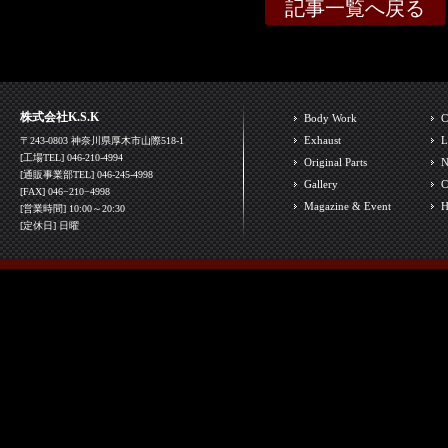
記事一覧へ戻る
株式会社K.S.K
Body Work
C
Exhaust
L
〒243-0803 神奈川県厚木市山際518-1
[工場TEL] 046-210-4994
Original Parts
N
[通販事業部TEL] 046-245-4998
Gallery
C
[FAX] 046−210−4998
Magazine & Event
H
[営業時間] 10:00～20:30
[定休日] 日曜