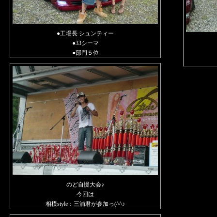
●工場長 シュンティー
●33シーマ
●部門５位
のど自慢大会♪
今回は
相模style：三浦君が参加っ(^^♪