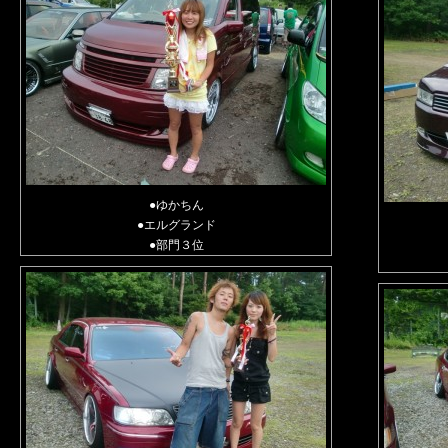
●ゆかちん
●エルグランド
●部門３位