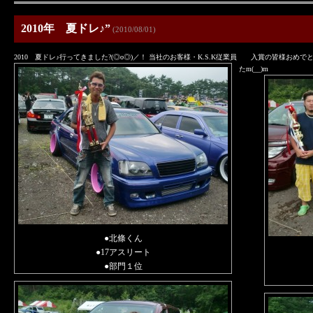
2010年 夏ドレ♪”
(2010/08/01)
2010 夏ドレ♪行ってきました?(◎o◎)／！ 当社のお客様・K.S.K従業員 入賞の皆様おめで
たm(__)m
●北條くん
●17アスリート
●部門１位