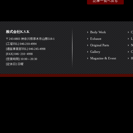
記事一覧へ戻る
株式会社K.S.K
Body Work
C
Exhaust
L
〒243-0803 神奈川県厚木市山際518-1
[工場TEL] 046-210-4994
Original Parts
N
[通販事業部TEL] 046-245-4998
Gallery
C
[FAX] 046−210−4998
Magazine & Event
H
[営業時間] 10:00～20:30
[定休日] 日曜