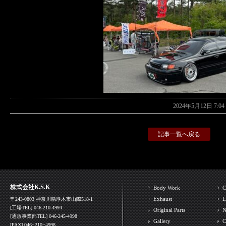
2024年5月12日 7:
記事一覧へ戻る
株式会社K.S.K
Body Work
C
Exhaust
L
〒243-0803 神奈川県厚木市山際518-1
[工場TEL] 046-210-4994
Original Parts
N
[通販事業部TEL] 046-245-4998
Gallery
C
[FAX] 046−210−4998