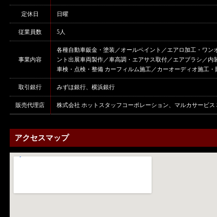
定休日
日曜
従業員数
5人
各種自動車鈑金・塗装／オールペイント／エアロ加工・ワンオ
事業内容
ント出展車両製作／車高調・エアサス取付／エアブラシ／内装
車検・点検・整備 カーフィルム施工／カーオーディオ施工・
取引銀行
みずほ銀行、横浜銀行
販売代理店
株式会社 ホットスタッフコーポレーション、マルカサービス
アクセスマップ