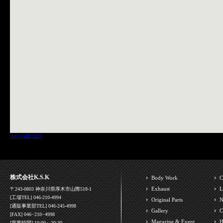
大きな地図で見る
株式会社K.S.K
Body Work
C
Exhaust
L
〒243-0803 神奈川県厚木市山際518-1
[工場TEL] 046-210-4994
Original Parts
N
[通販事業部TEL] 046-245-4998
Gallery
C
[FAX] 046−210−4998
Magazine & Event
H
[営業時間] 10:00～20:30